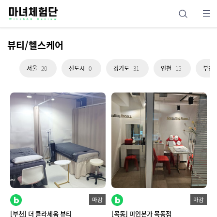
뷰티/헬스케어
서울
20
신도시
0
경기도
31
인천
15
부천
마감
마감
[부천] 더 클라세움 뷰티
[목동] 미인본가 목동점