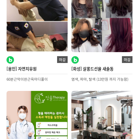
마감
마감
[용인] 자연치유원
[화성] 살롱드선율 새솔동
60분근막이완근육마디풀이
염색, 파마, 탈색 (13만원 까지 가능함)