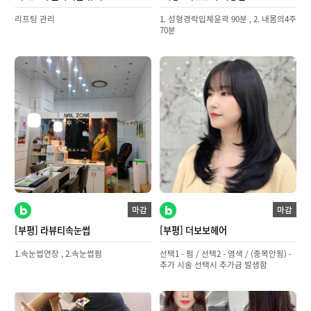
리프팅 관리
1. 성형경락입체윤곽 90분 , 2. 내몸의4주
70분
마감
마감
[부평] 라뷰티속눈썹
[부평] 더보보헤어
1.속눈썹연장 , 2.속눈썹펌
선택1 - 펌 / 선택2 - 염색 / (중복안됨) -
추가 시술 선택시 추가금 발생함