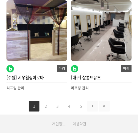
마감
마감
[수원] 서우힐링아로마
[대구] 살롱드뮤즈
리프팅 관리
리프팅 관리
1
2
3
4
5
개인정보
이용약관