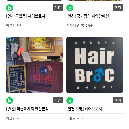
마감
마감
[인천 구월동] 헤어브로시
[인천] 국가명인 지압안마원
리프팅 관리
안마40분+족욕20분
마감
마감
[일산] 약손마사지 일산본점
[인천 부평] 헤어브로시
리프팅 관리
리프팅 관리