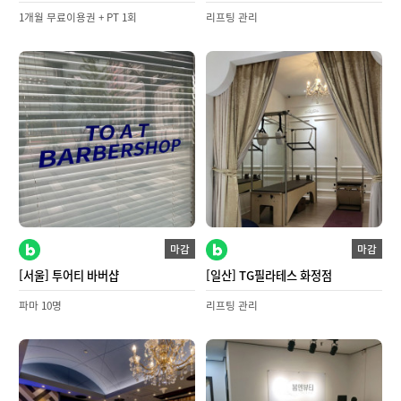
1개월 무료이용권 + PT 1회
리프팅 관리
마감
마감
[서울] 투어티 바버샵
[일산] TG필라테스 화정점
파마 10명
리프팅 관리