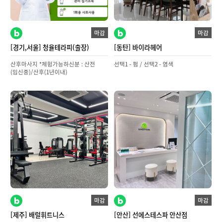
마감
마감
[경기,서울] 청율테라피(출장)
[동탄] 바이라헤어
산후마사지 *체험가능하신분 : 산전
선택1 - 펌 / 선택2 - 염색
(임신중)/산후(1년이내)
마감
마감
[제주] 배럴휘트니스
[안산] 선에스테스파 안산점