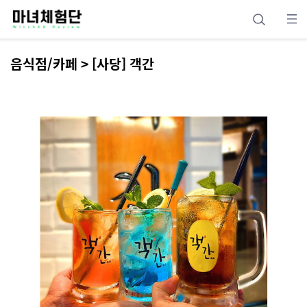
음식점/카페 > [사당] 객간