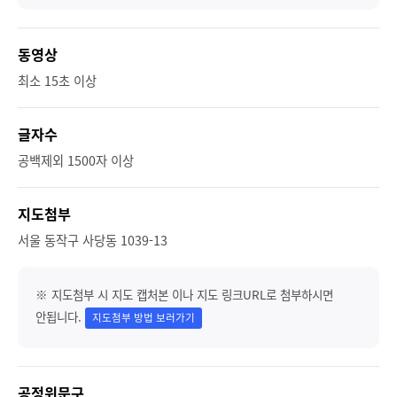
동영상
최소 15초 이상
글자수
공백제외 1500자 이상
지도첨부
서울 동작구 사당동 1039-13
※ 지도첨부 시 지도 캡처본 이나 지도 링크URL로 첨부하시면
안됩니다.
지도첨부 방법 보러가기
공정위문구