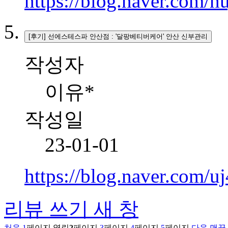
https://blog.naver.com/
[후기] 선에스테스파 안산점 : '달팡베티버케어' 안산 신부관리
작성자
이유*
작성일
23-01-01
https://blog.naver.com
리뷰 쓰기
새 창
처음
1
페이지
열린
2
페이지
3
페이지
4
페이지
5
페이지
다음
맨끝